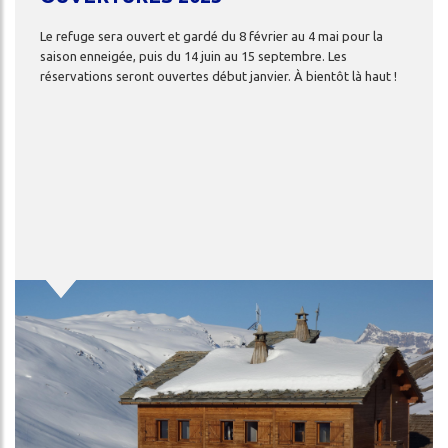
Le
refuge
sera
ouvert
et
gardé
du
8
février
au
4
mai
pour
la
saison
enneigée,
puis
du
14
juin
au
15
septembre.
Les
réservations
seront
ouvertes
début
janvier.
À
bientôt
là
haut
!
Image