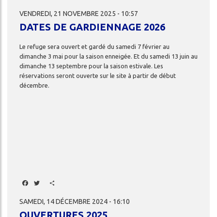
VENDREDI, 21 NOVEMBRE 2025 - 10:57
DATES DE GARDIENNAGE 2026
Le
refuge
sera
ouvert
et
gardé
du
samedi
7
février
au
dimanche
3
mai
pour
la
saison
enneigée.
Et
du
samedi
13
juin
au
dimanche
13
septembre
pour
la
saison
estivale.
Les
réservations
seront
ouverte
sur
le
site
à
partir
de
début
décembre.
Facebook
Twitter
Share
SAMEDI, 14 DÉCEMBRE 2024 - 16:10
OUVERTURES 2025