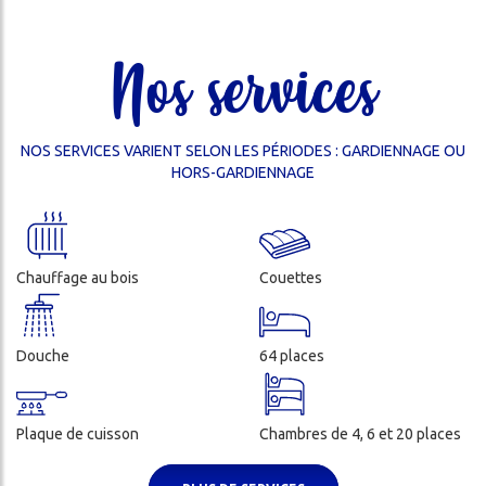
enfants
Nos services
NOS SERVICES VARIENT SELON LES PÉRIODES : GARDIENNAGE OU
HORS-GARDIENNAGE
ercher
Chauffage au bois
Couettes
Douche
64 places
Plaque de cuisson
Chambres de 4, 6 et 20 places